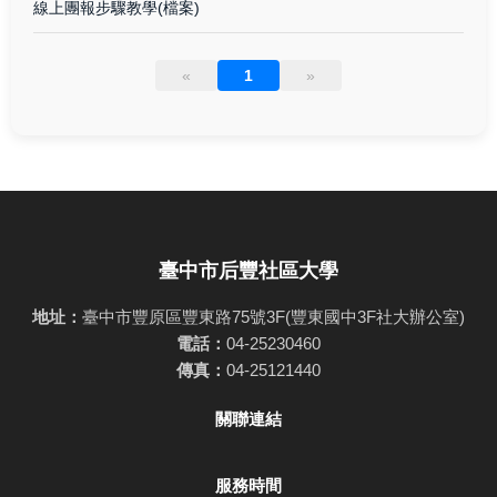
線上團報步驟教學(檔案)
«
1
»
臺中市后豐社區大學
地址：
臺中市豐原區豐東路75號3F(豐東國中3F社大辦公室)
電話：
04-25230460
傳真：
04-25121440
關聯連結
服務時間