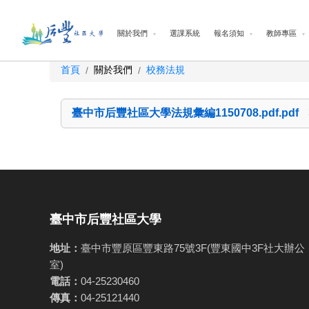
關於我們
選課系統
報名須知
教師專區
首頁
關於我們
校務法規
/
/
臺中市后豐社區大學法規彙編1150708.pdf.pdf
臺中市后豐社區大學
地址：
臺中市豐原區豐東路75號3F(豐東國中3F社大辦公
室)
電話：
04-25230460
傳真：
04-25121440