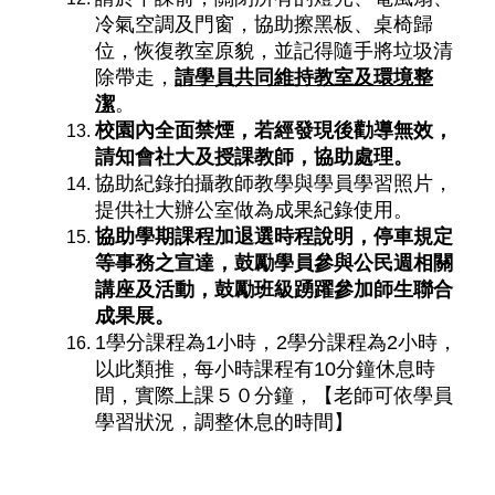
冷氣空調及門窗，協助擦黑板、桌椅歸
位，恢復教室原貌，並記得隨手將垃圾清
除帶走，
請學員共同維持教室及環境整
潔
。
校園內全面禁煙，若經發現後勸導無效，
請知會社大及授課教師，協助處理。
協助紀錄拍攝教師教學與學員學習照片，
提供社大辦公室做為成果紀錄使用。
協助學期課程加退選時程說明，停車規定
等事務之宣達，鼓勵學員參與公民週相關
講座及活動，鼓勵班級踴躍參加師生聯合
成果展。
1學分課程為1小時，2學分課程為2小時，
以此類推，每小時課程有10分鐘休息時
間，實際上課５０分鐘，【老師可依學員
學習狀況，調整休息的時間】