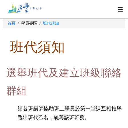
☰
首頁
學員專區
班代須知
/
/
班代須知
選舉班代及建立班級聯絡
群組
請各班講師協助班上學員於第一堂課互相推舉
選出班代乙名，統籌該班班務。