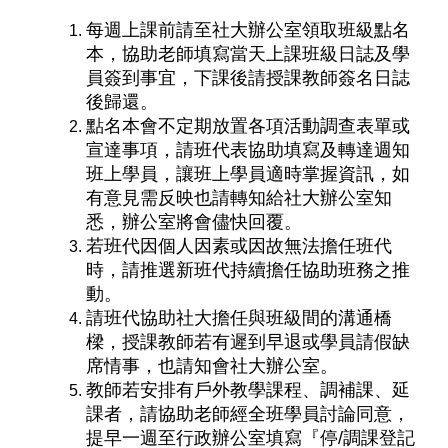
每週上課前請至社大辦公室領取班級點名
本，協助老師填寫當天上課班級日誌及學
員簽到事宜，下課後請授課教師簽名日誌
後歸還。
點名本會不定期放置各項活動調查表單或
宣達事項，請班代表協助填寫及轉達週知
班上學員，讓班上學員適時掌握資訊，如
有意見需反映也請轉知給社大辦公室知
悉，辦公室將會儘快回覆。
若班代因個人因素或因故無法擔任班代
時，請推選新班代持續擔任協助班務之推
動。
請班代協助社大擔任與班級間的溝通橋
樑，授課教師若有遲到早退或學員請假缺
席情事，也請知會社大辦公室。
教師若安排有戶外教學課程、調補課、延
課者，請協助老師經全班學員討論同意，
提早一週至行政辦公室填寫『停/調課登記