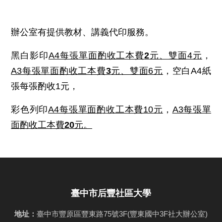
辦公室有提供教材、講義代印服務。
黑白影印
A4每張單面酌收工本費
2
元、雙面4元
，
A3每張單面酌收工本費
3
元、雙面6元
，空白A4紙
張每張酌收1元，
彩色列印
A4每張單面酌收工本費10元
，
A3每張單
面酌收工本費
20
元。
臺中市后豐社區大學
地址：
臺中市豐原區豐東路75號3F(豐東國中3F社大辦公室)