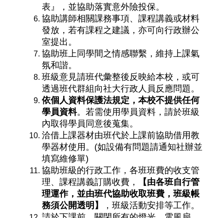
表』
，並協助落實意外險投保
。
協助講師相關課務事項、課程講義或材料
發放，若有課程之建議，亦可向行政辦公
室提出。
協助班上同學間之情感聯繫，維持上課氣
氛和諧。
班級意見請班代彙整後反映給本校，或可
透過班代群組向社大行政人員反應問題。
依個人資料保護法規定，本校不提供任何
學員資料
。
若需使用學員資料，請於班級
內取得學員同意後蒐集。
洽借上課器材由班代於上課前協助借用教
學器材使用。(如設備有問題請通知社辦並
填寫維修單)
協助班級的行政工作，各班班費的收支管
理、課程講義訂購收費，
【由各班自行管
理運作，並由班代協助收取班費，班級帳
務須公開透明】
，班級活動安排等工作。
請於下課前，關閉所有的燈光、電風扇、