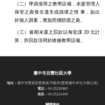
（二）學員借用之教學設備，未盡管理人
保管之責發生遺失或損壞之情 事，如出
於個人因素，應負照價賠償之責。
（三）逾期未還之罰款以每堂課 20 元計
算，所罰款項用於維修教學設備。
臺中市后豐社區大學
地址：
臺中市豐原區豐東路75號3F(豐東國中3F社大辦公室)
電話：
04-25230460
傳真：
04-25121440
關聯連結